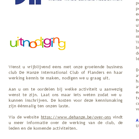
p
p
e
e
u
b
m
W
b
d
l
Wenst u vrijblijvend eens met onze groeiende business
D
club De Hanze International Club of Flanders en haar
a
werking kennis te maken, nodigen we u graag uit.
h
a
Aan u om te oordelen bij welke activiteit u aanwezig
e
wenst te zijn. Laat ons maar iets weten zodat we u
t
kunnen inschrijven. De kosten voor deze kennismaking
c
zijn éénmalig ten onzen laste.
v
Via de website
https://www.dehanze.be/over-ons
vindt
A
u meer informatie over de werking van de club, de
U
leden en de komende activiteiten.