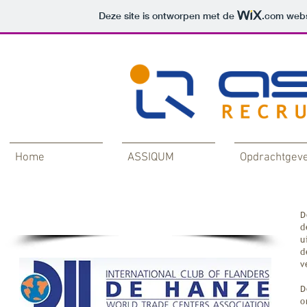
Deze site is ontworpen met de
.com
websi
Home
ASSIQUM
Opdrachtgev
D
De Hanze vzw
d
u
d
v
D
o