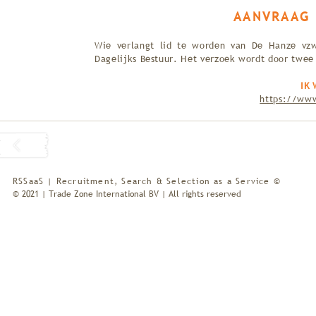
AANVRAAG 
Wie verlangt lid te worden van De Hanze vzw 
Dagelijks Bestuur. Het verzoek wordt door twee
IK
https://ww
RSSaaS | Recruitment, Search & Selection as a Service ©
© 2021 | Trade Zone International BV | All rights reserved